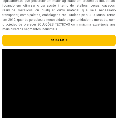
equipamentos que proporcionam maior agilidade em processos industriais,
focando em otimizar o transporte interno de retalhos, peças, cavacos,
resíduos metálicos ou qualquer outro material que seja necessário
transportar, como paletes, embalagens etc. Fundada pelo CEO Bruno Freitas
em 2012, quando percebeu a necessidade e oportunidade no mercado, com
o objetivo de oferecer SOLUÇÕES TÉCNICAS com máxima excelência aos
mais diversos segmentos industriais.
SAIBA MAIS