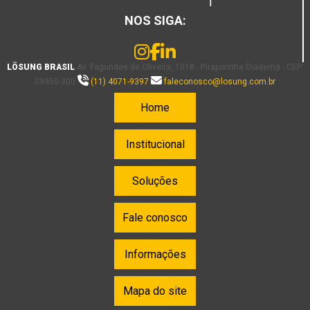
NOS SIGA:
LÖSUNG BRASIL
Av. Fagundes de Oliveira, 1018 - Piraporinha Diadema - CEP:
09950-300
(11) 4071-9397
faleconosco@losung.com.br
Home
Institucional
Soluções
Fale conosco
Informações
Mapa do site